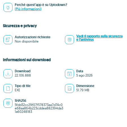
Perché quest’app è su Uptodown?
(Più informazioni)
Sicurezza e privacy
Vedi il rapporto sulla sicurezza
Autorizzazioni richieste
e l'antivirus
Non disponibile
Informazioni sul download
Download
Data
22.106.888
5 ago 2026
Tipo di file
Dimensione
EXE
51.79 MB
SHA256
5fdd32cc29f07f578373aa7d74c0
e68aa864b223cddea882394da3
1a60248183