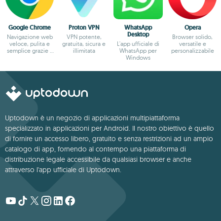
Google Chrome
Proton VPN
WhatsApp
Opera
Desktop
Navigazione web
VPN potente,
Browser solido,
veloce, pulita e
gratuita, sicura e
L'app ufficiale di
versatile e
semplice grazie a
illimitata
WhatsApp per
personalizzabile
Google
Windows
Uptodown è un negozio di applicazioni multipiattaforma
specializzato in applicazioni per Android. Il nostro obiettivo è quello
di fornire un accesso libero, gratuito e senza restrizioni ad un ampio
catalogo di app, fornendo al contempo una piattaforma di
distribuzione legale accessibile da qualsiasi browser e anche
attraverso l'app ufficiale di Uptodown.