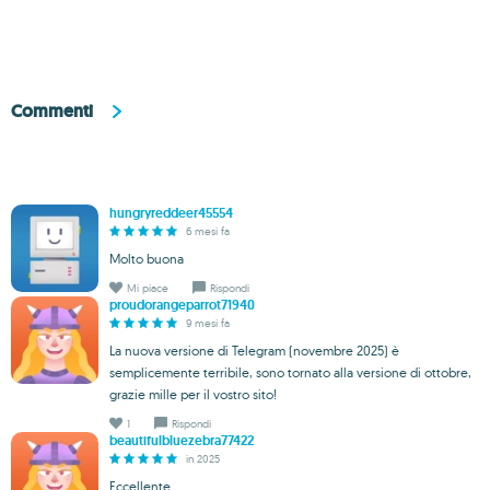
Commenti
hungryreddeer45554
6 mesi fa
Molto buona
Mi piace
Rispondi
proudorangeparrot71940
9 mesi fa
La nuova versione di Telegram (novembre 2025) è
semplicemente terribile, sono tornato alla versione di ottobre,
grazie mille per il vostro sito!
1
Rispondi
beautifulbluezebra77422
in 2025
Eccellente