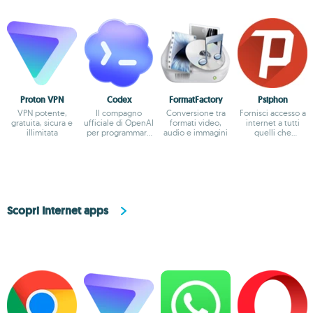
Proton VPN
Codex
FormatFactory
Psiphon
VPN potente,
Il compagno
Conversione tra
Fornisci accesso a
gratuita, sicura e
ufficiale di OpenAI
formati video,
internet a tutti
illimitata
per programmare
audio e immagini
quelli che
con ChatGPT
soffrono per via
della censura
Scopri Internet apps