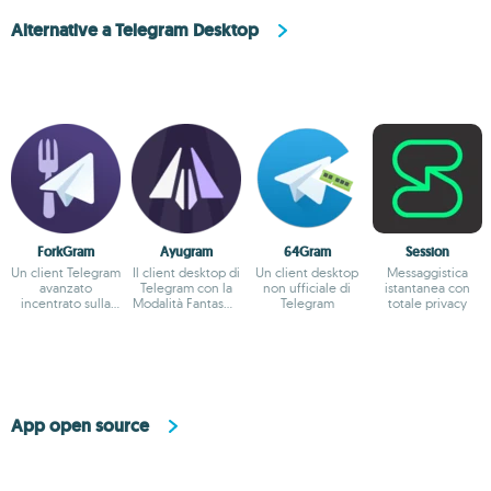
Alternative a Telegram Desktop
ForkGram
Ayugram
64Gram
Session
Un client Telegram
Il client desktop di
Un client desktop
Messaggistica
avanzato
Telegram con la
non ufficiale di
istantanea con
incentrato sulla
Modalità Fantasma
Telegram
totale privacy
personalizzazione
integrata
App open source