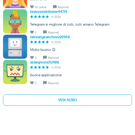
Mi piace
Rispondi
braveviolethorse44714
in 2024
Telegram è migliore di tutti, tutti amano Telegram.
2
Rispondi
fatorangeanchovy20968
in 2024
Molto buono 😊
3
Rispondi
slowgreyox92488
in 2024
buona applicazione
3
Rispondi
VEDI ALTRO